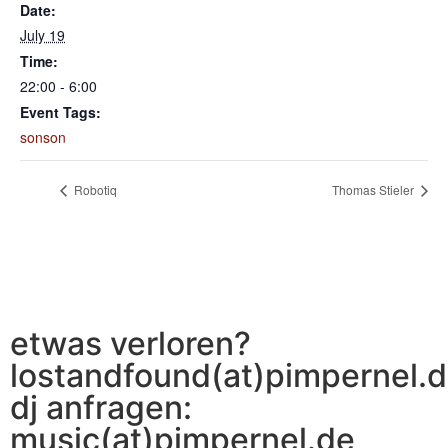
Date:
July 19
Time:
22:00 - 6:00
Event Tags:
sonson
Robotiq
Thomas Stieler
etwas verloren?
lostandfound(at)pimpernel.
dj anfragen:
music(at)pimpernel.de