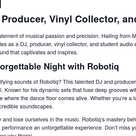
q
 Producer, Vinyl Collector, a
statement of musical passion and precision. Hailing from M
les as a DJ, producer, vinyl collector, and student audio 
ound that captivates and inspires.
orgettable Night with Robotiq
ifying sounds of Robotiq? This talented DJ and producer 
l. Known for his dynamic sets that fuse deep grooves wit
where the dance floor comes alive. Whether you’re a lo
ncredible soundscapes.
 and lose ourselves in the music. Robotiq’s mastery behi
performance an unforgettable experience. Don’t miss you
ee you there!