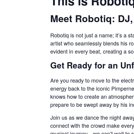
This is Roboti
Meet Robotiq: DJ,
Robotiq is not just a name; it’s a 
artist who seamlessly blends his ro
evident in every beat, creating a s
Get Ready for an Unf
Are you ready to move to the electr
energy back to the iconic Pimperne
knows how to create an atmosphere 
prepare to be swept away by his i
Join us as we dance the night away
connect with the crowd make every 
musical journey—we can’t wait to s