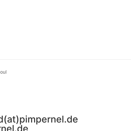
oul
d(at)pimpernel.de
rnel.de