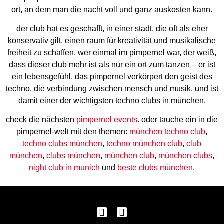
ort, an dem man die nacht voll und ganz auskosten kann.
der club hat es geschafft, in einer stadt, die oft als eher
konservativ gilt, einen raum für kreativität und musikalische
freiheit zu schaffen. wer einmal im pimpernel war, der weiß,
dass dieser club mehr ist als nur ein ort zum tanzen – er ist
ein lebensgefühl. das pimpernel verkörpert den geist des
techno, die verbindung zwischen mensch und musik, und ist
damit einer der wichtigsten techno clubs in münchen.
check die nächsten
pimpernel events
. oder tauche ein in die
pimpernel-welt mit den themen:
münchen techno club
,
techno clubs münchen
,
techno münchen club
,
club
münchen
,
clubs münchen
,
münchen club
,
münchen clubs
,
night club in munich
und
beste clubs münchen
.