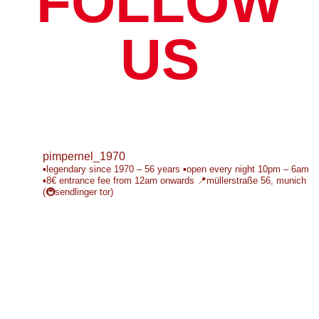
FOLLOW
US
pimpernel_1970
▪️legendary since 1970 – 56 years
▪️open every night 10pm – 6am
▪️8€ entrance fee from 12am onwards
📍müllerstraße 56, munich
(🚇sendlinger tor)