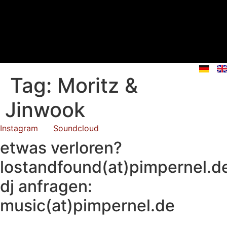
Skip
to
content
Tag:
Moritz &
Jinwook
Instagram
Soundcloud
etwas verloren?
lostandfound(at)pimpernel.d
dj anfragen:
music(at)pimpernel.de