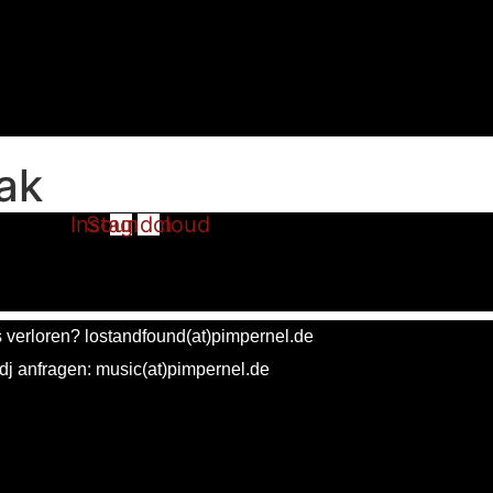
ak
Instagram
Soundcloud
 verloren? lostandfound(at)pimpernel.de
dj anfragen: music(at)pimpernel.de