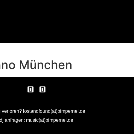
hno München
 verloren? lostandfound(at)pimpernel.de
dj anfragen: music(at)pimpernel.de