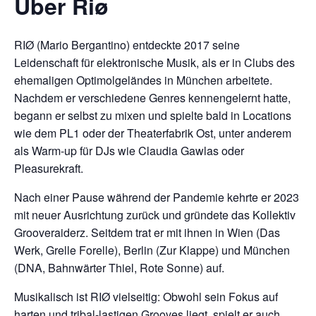
Über Riø
RIØ (Mario Bergantino) entdeckte 2017 seine
Leidenschaft für elektronische Musik, als er in Clubs des
ehemaligen Optimolgeländes in München arbeitete.
Nachdem er verschiedene Genres kennengelernt hatte,
begann er selbst zu mixen und spielte bald in Locations
wie dem PL1 oder der Theaterfabrik Ost, unter anderem
als Warm-up für DJs wie Claudia Gawlas oder
Pleasurekraft.
Nach einer Pause während der Pandemie kehrte er 2023
mit neuer Ausrichtung zurück und gründete das Kollektiv
Grooveraiderz. Seitdem trat er mit ihnen in Wien (Das
Werk, Grelle Forelle), Berlin (Zur Klappe) und München
(DNA, Bahnwärter Thiel, Rote Sonne) auf.
Musikalisch ist RIØ vielseitig: Obwohl sein Fokus auf
harten und tribal-lastigen Grooves liegt, spielt er auch